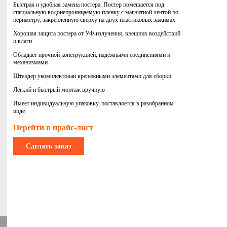
Быстрая и удобная замена постера. Постер помещается под
специальную водонепроницаемую пленку с магнитной лентой по
периметру, закрепленную сверху на двух пластиковых зажимах
Хорошая защита постера от УФ-излучения, внешних воздействий
и влаги
Обладает прочной конструкцией, надежными соединениями и
механизмами
Штендер укомплектован крепежными элементами для сборки
Легкий и быстрый монтаж вручную
Имеет индивидуальную упаковку, поставляется в разобранном
виде
Перейти в прайс-лист
Сделать заказ