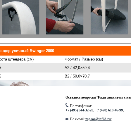
ендер уличный Swinger 2000
ота штендера (см)
Формат / Размер (см)
5
A2 / 42,0×59,4
5
B2 / 50,0×70,7
Остались вопросы? Тогда свяжитесь с на
По телефонам:
+7 (495) 644-32-20
,
+7 (498) 618-46-99
;
По e-mail:
zapros@infild.ru
;