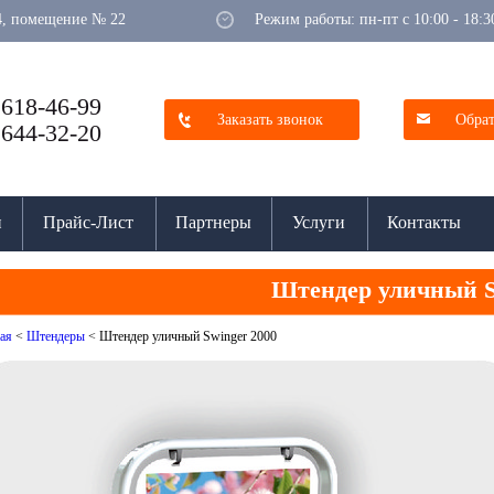
 64, помещение № 22
Режим работы: пн-пт с 10:00 - 18:3
 618-46-99
Заказать звонок
Обрат
 644-32-20
и
Прайс-Лист
Партнеры
Услуги
Контакты
Штендер уличный S
ая
<
Штендеры
<
Штендер уличный Swinger 2000