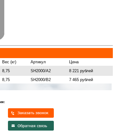
Вес (кг)
Артикул
Цена
8,75
SH2000/A2
8 221 рублей
8,75
SH2000/B2
7 465 рублей
ми: