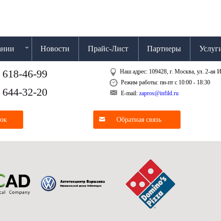
ании
Новости
Прайс-Лист
Партнеры
Услуг
 618-46-99
Наш адрес: 109428, г. Москва, ул. 2-ая И
Режим работы: пн-пт с 10:00 - 18:30
 644-32-20
E-mail:
zapros@infild.ru
нок
Обратная связь