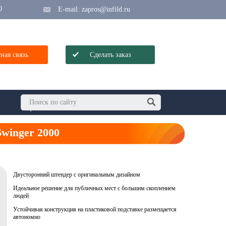
0
E-mail:
zapros@infild.ru
ная связь
Сделать заказ
winger 2000
Двусторонний штендер c оригинальным дизайном
Идеальное решение для публичных мест с большим скоплением
людей
Устойчивая конструкция на пластиковой подставке размещается
автономно